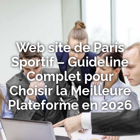
Web site de Paris
Sportif – Guideline
Complet pour
Choisir la Meilleure
Plateforme en 2026