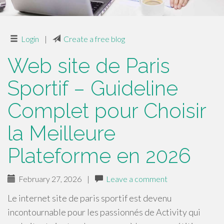
Login
|
Create a free blog
Web site de Paris
Sportif – Guideline
Complet pour Choisir
la Meilleure
Plateforme en 2026
February 27, 2026
|
Leave a comment
Le internet site de paris sportif est devenu
incontournable pour les passionnés de Activity qui